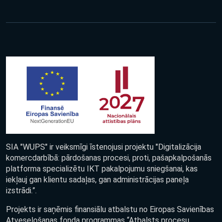
SIA "WUPS" ir veiksmīgi īstenojusi projektu "Digitalizācija
komercdarbībā: pārdošanas procesi, proti, pašapkalpošanās
platforma specializētu IKT pakalpojumu sniegšanai, kas
iekļauj gan klientu sadaļas, gan administrācijas paneļa
izstrādi.”.
Projekts ir saņēmis finansiālu atbalstu no Eiropas Savienības
Atveseļošanas fonda programmas “Atbalsts procesu