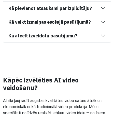
Kā pievienot atsauksmi par izpildītāju?
Kā veikt izmaiņas esošajā pasūtījumā?
Kā atcelt izveidotu pasūtījumu?
Kāpēc izvēlēties AI video
veidošanu?
AI rīki ļauj radīt augstas kvalitātes video saturu ātrāk un
ekonomiskāk nekā tradicionālā video produkcija. Mūsu
speciālisti palīdzēs realizēt jebkuru video ideju — no īsiem