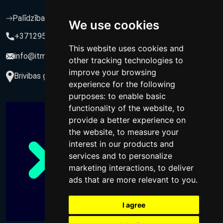
Palīdzība un atbalsts
We use cookies
+37129564547
This website uses cookies and
info@itmarketing.lv
other tracking technologies to
improve your browsing
Brivibas gatve 234-77, LV-1039, Riga, Latvia
experience for the following
purposes:
to enable basic
functionality of the website
,
to
provide a better experience on
the website
,
to measure your
interest in our products and
services and to personalize
marketing interactions
,
to deliver
ads that are more relevant to you
.
I agree