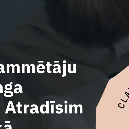
rammētāju
nga
? Atradīsim
kā