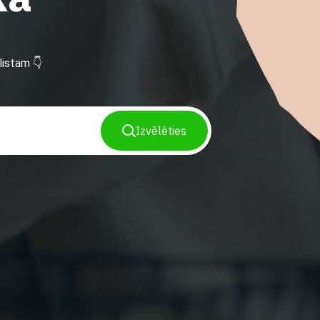
istam 👇
Izvēlēties