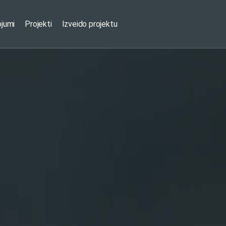
ojumi
Projekti
Izveido projektu