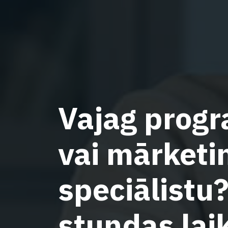
Vajag prog
vai mārketi
speciālistu
stundas lai