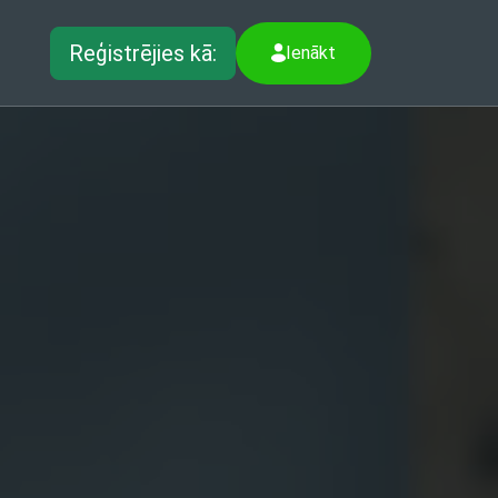
Reģistrējies kā:
Ienākt