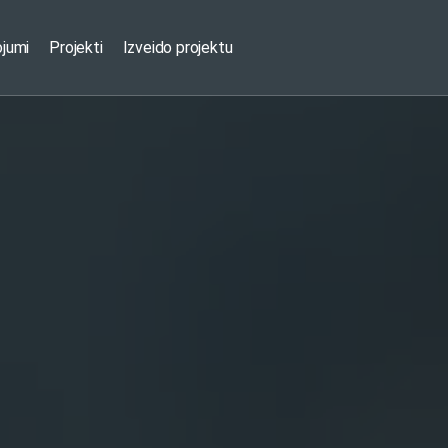
ojumi
Projekti
Izveido projektu