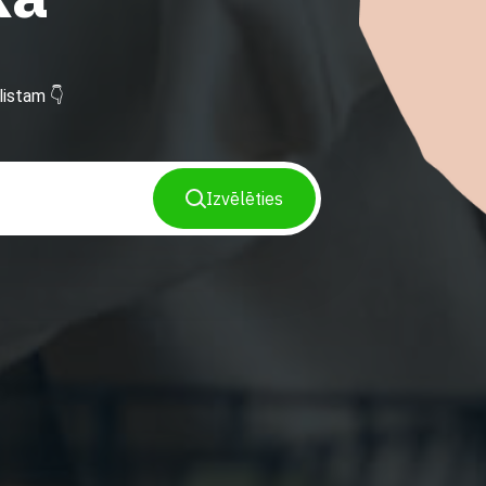
istam 👇
Izvēlēties