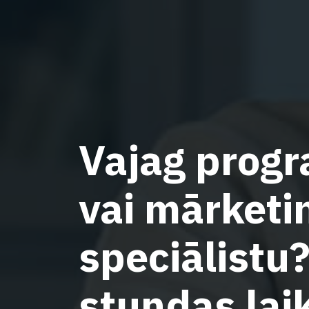
Vajag prog
vai mārketi
speciālistu
stundas lai