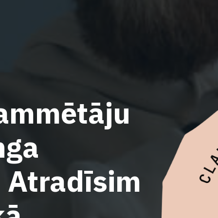
rammētāju
nga
? Atradīsim
kā