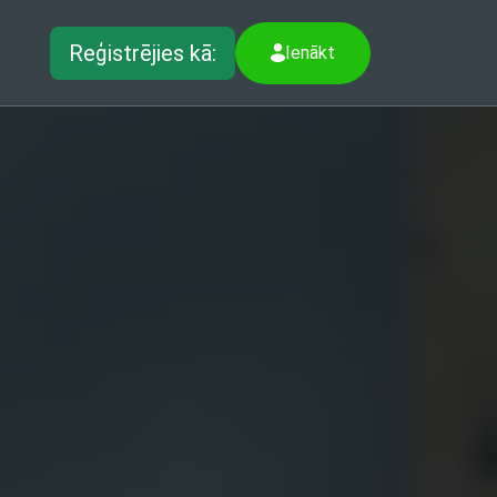
Reģistrējies kā:
Ienākt