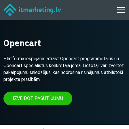
Opencart
Platformā iespējams atrast Opencart programmētājus un
Opencart speciālistus konkrētajā jomā. Lietotāji var izvērtēt
pakalpojumu sniedzējus, kas nodrošina risinājumus atbilstoši
projekta prasībām.
IZVEIDOT PASŪTĪJUMU