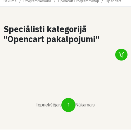
Sākums
/
Programmēšana
/
Opencart Programmētāji
/
Opencart
1
Speciālisti kategorijā
Čats
"Opencart pakalpojumi"
Dalīties
Aleksandrs E.
Opencart izstrāde
€15 / stundā
Iepriekšējais
1
Nākamais