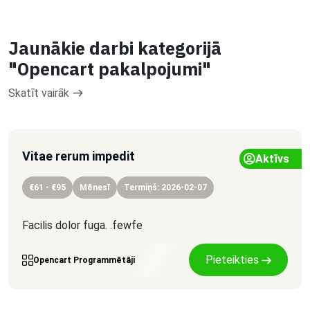
Jaunākie darbi kategorijā
"Opencart pakalpojumi"
Skatīt vairāk
Vitae rerum impedit
Aktīvs
€61 - €95
Mēnesī
Termiņš: 2026-02-07
Facilis dolor fuga. .fewfe
Pieteikties
Opencart Programmētāji