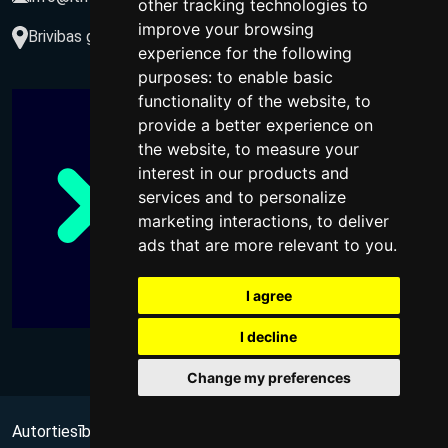
other tracking technologies to
improve your browsing
Brivibas gatve 234-77, LV-1039, Riga, Latvia
experience for the following
purposes:
to enable basic
functionality of the website
,
to
provide a better experience on
the website
,
to measure your
interest in our products and
services and to personalize
marketing interactions
,
to deliver
ads that are more relevant to you
.
I agree
I decline
Change my preferences
Autortiesības @ 2026 Visas tiesības aizsargātas
no Wups,