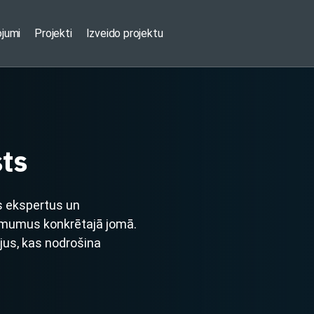
ojumi
Projekti
Izveido projektu
ts
s ekspertus un
ēmumus konkrētajā jomā.
ējus, kas nodrošina