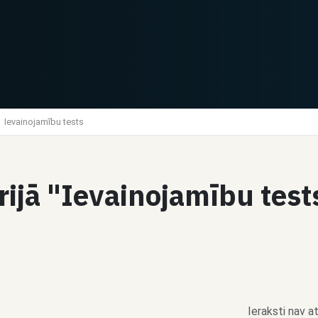
Ievainojamību tests
orijā "Ievainojamību tes
Ieraksti nav at