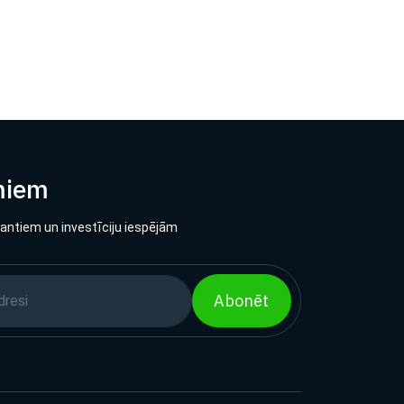
miem
lantiem un investīciju iespējām
Abonēt