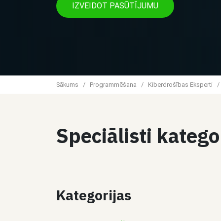
IZVEIDOT PASŪTĪJUMU
Sākums
/
Programmēšana
/
Kiberdrošības Eksperti
/
Speciālisti kateg
Kategorijas