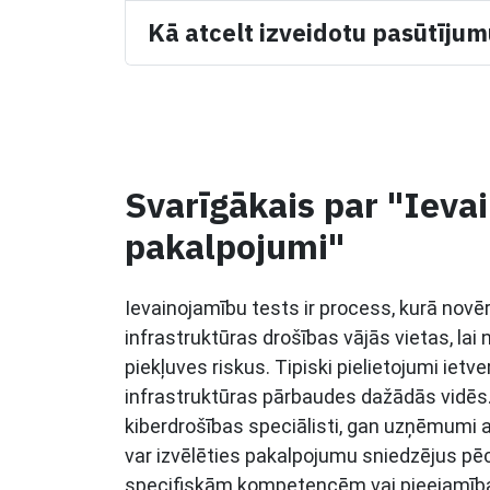
Kā atcelt izveidotu pasūtīju
Svarīgākais par "Ieva
pakalpojumi"
Ievainojamību tests ir process, kurā no
infrastruktūras drošības vājās vietas, la
piekļuves riskus. Tipiski pielietojumi ietv
infrastruktūras pārbaudes dažādās vidēs. 
kiberdrošības speciālisti, gan uzņēmumi a
var izvēlēties pakalpojumu sniedzējus pēc
specifiskām kompetencēm vai pieejamības