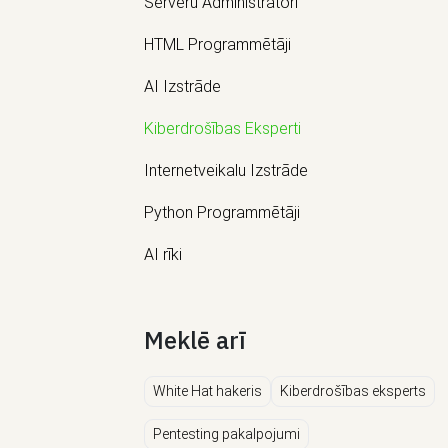
Serveru Administrātori
HTML Programmētāji
AI Izstrāde
Kiberdrošības Eksperti
Internetveikalu Izstrāde
Python Programmētāji
AI rīki
Meklē arī
White Hat hakeris
Kiberdrošības eksperts
Pentesting pakalpojumi