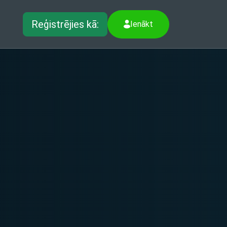
Reģistrējies kā:
Ienākt