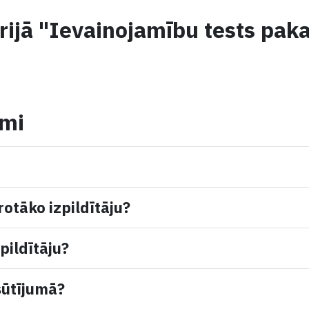
rijā "Ievainojamību tests pak
umi
rotāko izpildītāju?
pildītāju?
sūtījumā?