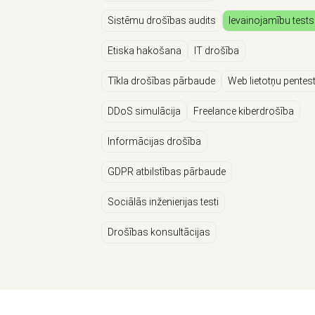
Sistēmu drošības audits
Ievainojamību tests
Etiska hakošana
IT drošība
Tīkla drošības pārbaude
Web lietotņu pentes
DDoS simulācija
Freelance kiberdrošība
Informācijas drošība
GDPR atbilstības pārbaude
Sociālās inženierijas testi
Drošības konsultācijas