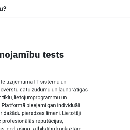
mu?
inojamību tests
vērtē uzņēmuma IT sistēmu un
i novērstu datu zudumu un ļaunprātīgas
er tīklu, lietojumprogrammu un
Platformā pieejami gan individuāli
r dažādu pieredzes līmeni. Lietotāji
 profesionālās reputācijas,
, nodrošinot atbilstību konkrētām