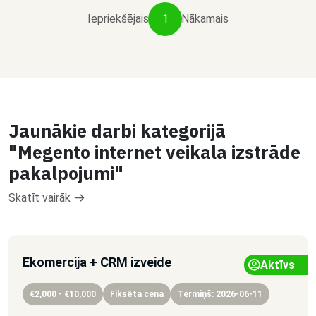
Iepriekšējais
1
Nākamais
Jaunākie darbi kategorijā
"Megento internet veikala izstrāde
pakalpojumi"
Skatīt vairāk
Ekomercija + CRM izveide
Aktīvs
€2,000 - €10,000
Fiksēta cena
Termiņš: 2026-06-11