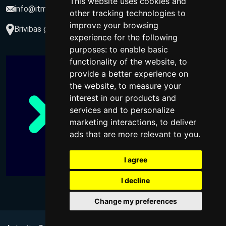
This website uses cookies and
info@itmarketing.lv
other tracking technologies to
improve your browsing
Brivibas gatve 234-77, LV-1039, Riga, Latvia
experience for the following
purposes:
to enable basic
functionality of the website
,
to
provide a better experience on
the website
,
to measure your
interest in our products and
services and to personalize
marketing interactions
,
to deliver
ads that are more relevant to you
.
I agree
I decline
Change my preferences