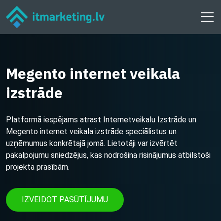
Megento internet veikala
izstrāde
Platformā iespējams atrast Internetveikalu Izstrāde un
Megento internet veikala izstrāde speciālistus un
uzņēmumus konkrētajā jomā. Lietotāji var izvērtēt
pakalpojumu sniedzējus, kas nodrošina risinājumus atbilstoši
projekta prasībām.
IZVEIDOT PASŪTĪJUMU