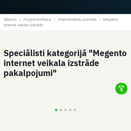
Sākums
/
Programmēšana
/
Internetveikalu Izstrāde
/
Megento
internet veikala izstrāde
Speciālisti kategorijā "Megento
2
internet veikala izstrāde
Čats
pakalpojumi"
Dalīties
Aleksandrs E.
Shopify interneta veikala izveide
Inter
€18 / stundā
€18