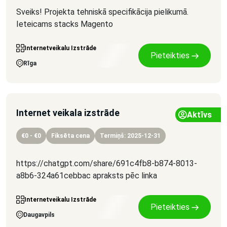
Sveiks! Projekta tehniskā specifikācija pielikumā.
Ieteicams stacks Magento
Internetveikalu Izstrāde
Pieteikties
Rīga
Internet veikala izstrāde
Aktīvs
€0 - €0
Fiksēta cena
Termiņš: 2025-12-31
https://chatgpt.com/share/691c4fb8-b874-8013-
a8b6-324a61cebbac apraksts pēc linka
Internetveikalu Izstrāde
Pieteikties
Daugavpils