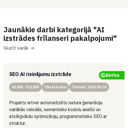
Jaunākie darbi kategorijā "AI
izstrādes frīlanseri pakalpojumi"
Skatīt vairāk
SEO AI risinājumu izstrāde
Aktīvs
€5,000 - €12,000
Fiksēta cena
Termiņš: 2026-06-18
Projekts ietver automatizētu satura ģenerāciju
vairākās valodās, semantisko kodolu analīzi un
atslēgvārdu optimizāciju, programmatisko SEO ar
struktur...