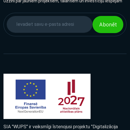
Uzzini par jauniem projektiem, talantiem un investīciju iespējām
Abonēt
SIA "WUPS" ir veiksmīgi īstenojusi projektu "Digitalizācija