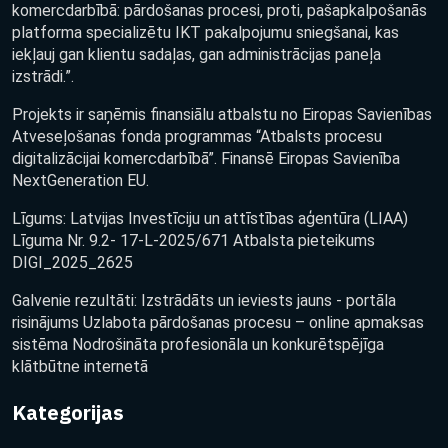
komercdarbībā: pārdošanas procesi, proti, pašapkalpošanās
platforma specializētu IKT pakalpojumu sniegšanai, kas
iekļauj gan klientu sadaļas, gan administrācijas paneļa
izstrādi.”.
Projekts ir saņēmis finansiālu atbalstu no Eiropas Savienības
Atveseļošanas fonda programmas “Atbalsts procesu
digitalizācijai komercdarbībā”. Finansē Eiropas Savienība
NextGeneration EU.
Līgums: Latvijas Investīciju un attīstības aģentūra (LIAA)
Līguma Nr. 9.2- 17-L-2025/671 Atbalsta pieteikums
DIGI_2025_2625
Galvenie rezultāti: Izstrādāts un ieviests jauns - portāla
risinājums Uzlabota pārdošanas procesu – online apmaksas
sistēma Nodrošināta profesionāla un konkurētspējīga
klātbūtne internetā
Kategorijas