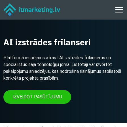
AI izstrādes frīlanseri
Platformā iespējams atrast AI izstrādes frīlanserus un
speciālistus šajā tehnoloģiju jomā. Lietotāji var izvērtēt
pakalpojumu sniedzējus, kas nodrošina risinājumus atbilstoši
konkrēta projekta prasībām.
IZVEIDOT PASŪTĪJUMU