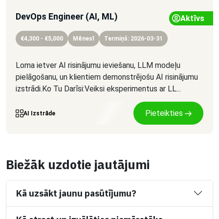
DevOps Engineer (AI, ML)
Aktīvs
€4,300 - €5,000
Mēnesī
Termiņš: 2026-03-31
Loma ietver AI risinājumu ieviešanu, LLM modeļu
pielāgošanu, un klientiem demonstrējošu AI risinājumu
izstrādi.Ko Tu Darīsi:Veiksi eksperimentus ar LL...
Pieteikties
AI Izstrāde
Biežāk uzdotie jautājumi
Kā uzsākt jaunu pasūtījumu?