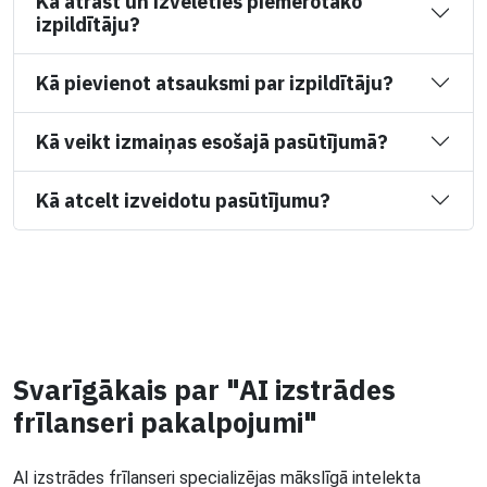
Kā atrast un izvēlēties piemērotāko
izpildītāju?
Kā pievienot atsauksmi par izpildītāju?
Kā veikt izmaiņas esošajā pasūtījumā?
Kā atcelt izveidotu pasūtījumu?
Svarīgākais par "AI izstrādes
frīlanseri pakalpojumi"
AI izstrādes frīlanseri specializējas mākslīgā intelekta