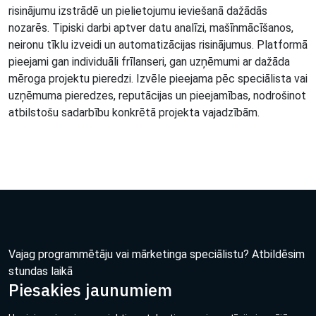
risinājumu izstrādē un pielietojumu ieviešanā dažādās
nozarēs. Tipiski darbi aptver datu analīzi, mašīnmācīšanos,
neironu tīklu izveidi un automatizācijas risinājumus. Platformā
pieejami gan individuāli frīlanseri, gan uzņēmumi ar dažāda
mēroga projektu pieredzi. Izvēle pieejama pēc speciālista vai
uzņēmuma pieredzes, reputācijas un pieejamības, nodrošinot
atbilstošu sadarbību konkrētā projekta vajadzībām.
Vajag programmētāju vai mārketinga speciālistu? Atbildēsim
stundas laikā
Piesakies jaunumiem