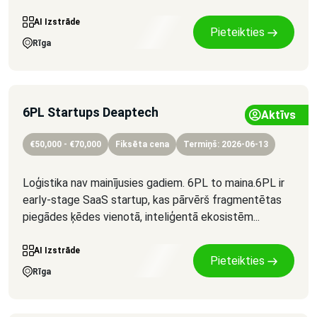
AI Izstrāde
Pieteikties
Rīga
6PL Startups Deaptech
Aktīvs
€50,000 - €70,000
Fiksēta cena
Termiņš: 2026-06-13
Loģistika nav mainījusies gadiem. 6PL to maina.6PL ir
early-stage SaaS startup, kas pārvērš fragmentētas
piegādes ķēdes vienotā, inteliģentā ekosistēm...
AI Izstrāde
Pieteikties
Rīga