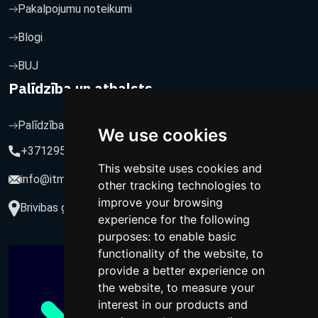
Pakalpojumu noteikumi
Blogi
BUJ
Palīdzība un atbalsts
Palīdzība un atbalsts
We use cookies
+37129564547
This website uses cookies and
info@itmarketing.lv
other tracking technologies to
improve your browsing
Brivibas gatve 234-77, LV-1039, Riga, Latvia
experience for the following
purposes:
to enable basic
functionality of the website
,
to
provide a better experience on
the website
,
to measure your
interest in our products and