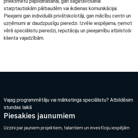
priekšmetu papildināšanai, gan sagatavošanai
starptautiskām pārbaudēm vai ikdienas komunikācijai.
Pieejami gan individuāli privātskolotāji, gan mācību centri un
uzņēmumi ar daudzpusīgu pieredzi. Izvēle iespējama, ņemot
vērā speciālistu pieredzi, reputāciju un pieejamību atbilstoši
klienta vajadzībām.
Vajag programmētāju vai mārketinga speciālistu? Atbildēsim
stundas laikā
Piesakies jaunumiem
Uzzini par jauniem projektiem, talantiem un investīciju iespējām