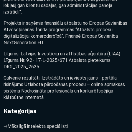
iekļauj gan klientu sadaļas, gan administrācijas paneļa
izstrādi.”.
Projekts ir saņēmis finansiālu atbalstu no Eiropas Savienības
Atveseļošanas fonda programmas “Atbalsts procesu
digitalizācijai komercdarbībā”. Finansē Eiropas Savienība
NextGeneration EU.
Līgums: Latvijas Investīciju un attīstības aģentūra (LIAA)
Līguma Nr. 9.2- 17-L-2025/671 Atbalsta pieteikums
DIGI_2025_2625
Galvenie rezultāti: Izstrādāts un ieviests jauns - portāla
risinājums Uzlabota pārdošanas procesu – online apmaksas
sistēma Nodrošināta profesionāla un konkurētspējīga
klātbūtne internetā
Kategorijas
Mākslīgā intelekta speciālisti