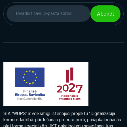
Abonēt
SIA "WUPS" ir veiksmīgi īstenojusi projektu "Digitalizācija
komercdarbībā: pārdošanas procesi, proti, pašapkalpošanās
platforma specializētu IKT pakalpojumu sniegšanai, kas