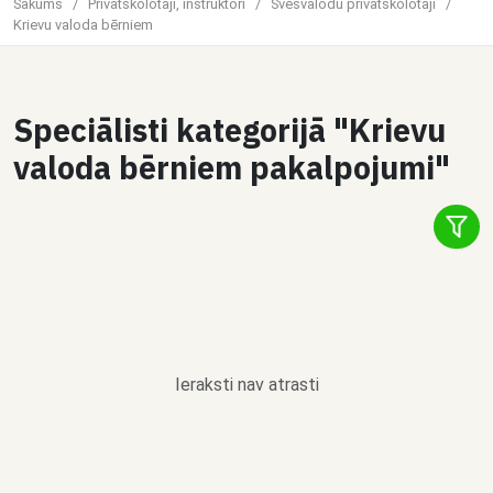
Sākums
/
Privātskolotāji, instruktori
/
Svešvalodu privātskolotāji
/
Krievu valoda bērniem
Speciālisti kategorijā "Krievu
valoda bērniem pakalpojumi"
Ieraksti nav atrasti