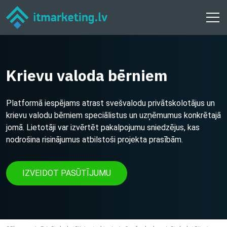
Krievu valoda bērniem
Platformā iespējams atrast svešvalodu privātskolotājus un
krievu valodu bērniem speciālistus un uzņēmumus konkrētajā
jomā. Lietotāji var izvērtēt pakalpojumu sniedzējus, kas
nodrošina risinājumus atbilstoši projekta prasībām.
IZVEIDOT PASŪTĪJUMU