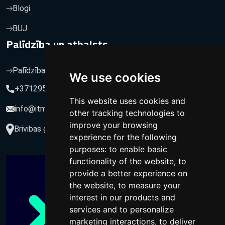
Blogi
BUJ
Palīdzība un atbalsts
Palīdzība un atbalsts
We use cookies
+37129564547
This website uses cookies and
info@itmarketing.lv
other tracking technologies to
improve your browsing
Brivibas gatve 234-77, LV-1039, Riga, Latvia
experience for the following
purposes:
to enable basic
functionality of the website
,
to
provide a better experience on
the website
,
to measure your
interest in our products and
services and to personalize
marketing interactions
,
to deliver