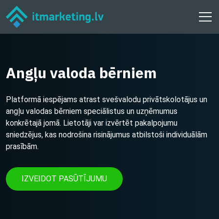
Angļu valoda bērniem
Platformā iespējams atrast svešvalodu privātskolotājus un
angļu valodas bērniem speciālistus un uzņēmumus
konkrētajā jomā. Lietotāji var izvērtēt pakalpojumu
sniedzējus, kas nodrošina risinājumus atbilstoši individuālām
prasībām.
IZVEIDOT PASŪTĪJUMU