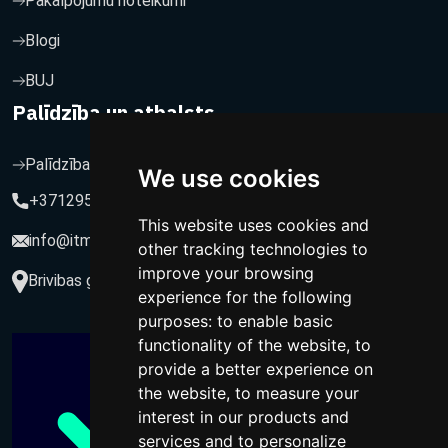
Pakalpojumu noteikumi
Blogi
BUJ
Palīdzība un atbalsts
Palīdzība un atbalsts
We use cookies
+37129564547
This website uses cookies and
info@itmarketing.lv
other tracking technologies to
improve your browsing
Brivibas gatve 234-77, LV-1039, Riga, Latvia
experience for the following
purposes:
to enable basic
functionality of the website
,
to
provide a better experience on
the website
,
to measure your
interest in our products and
services and to personalize