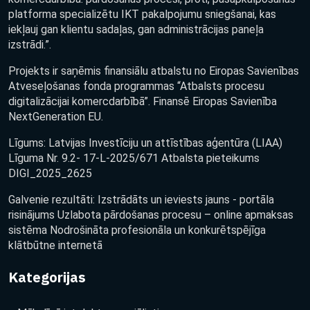
platforma specializētu IKT pakalpojumu sniegšanai, kas
iekļauj gan klientu sadaļas, gan administrācijas paneļa
izstrādi.”.
Projekts ir saņēmis finansiālu atbalstu no Eiropas Savienības
Atveseļošanas fonda programmas “Atbalsts procesu
digitalizācijai komercdarbībā”. Finansē Eiropas Savienība
NextGeneration EU.
Līgums: Latvijas Investīciju un attīstības aģentūra (LIAA)
Līguma Nr. 9.2- 17-L-2025/671 Atbalsta pieteikums
DIGI_2025_2625
Galvenie rezultāti: Izstrādāts un ieviests jauns - portāla
risinājums Uzlabota pārdošanas procesu – online apmaksas
sistēma Nodrošināta profesionāla un konkurētspējīga
klātbūtne internetā
Kategorijas