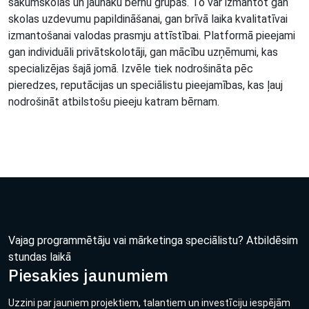
sākumskolas un jaunāku bērnu grupās. To var izmantot gan
skolas uzdevumu papildināšanai, gan brīvā laika kvalitatīvai
izmantošanai valodas prasmju attīstībai. Platformā pieejami
gan individuāli privātskolotāji, gan mācību uzņēmumi, kas
specializējas šajā jomā. Izvēle tiek nodrošināta pēc
pieredzes, reputācijas un speciālistu pieejamības, kas ļauj
nodrošināt atbilstošu pieeju katram bērnam.
Vajag programmētāju vai mārketinga speciālistu? Atbildēsim
stundas laikā
Piesakies jaunumiem
Uzzini par jauniem projektiem, talantiem un investīciju iespējām