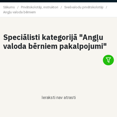
Sākums
/
Privātskolotāji, instruktori
/
Svešvalodu privātskolotāji
/
Angļu valoda bērniem
Speciālisti kategorijā "Angļu
valoda bērniem pakalpojumi"
Ieraksti nav atrasti