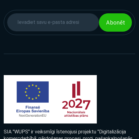
Abonēt
SIA "WUPS" ir veiksmīgi īstenojusi projektu "Digitalizācija
komercdarbībā: pārdošanas procesi, proti, pašapkalpošanās