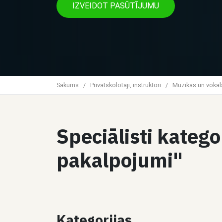
IZVEIDOT PASŪTĪJUMU
Sākums
/
Privātskolotāji, instruktori
/
Mūzikas un vokāl
Speciālisti kateg
pakalpojumi"
Kategorijas