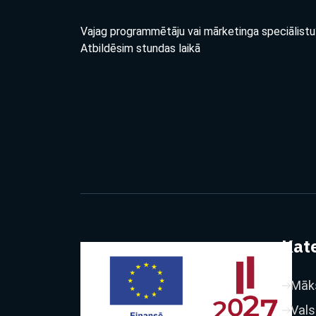
Vajag programmētāju vai mārketinga speciālistu
Atbildēsim stundas laikā
Kate
Māks
Vals