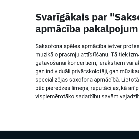
Svarīgākais par "Saks
apmācība pakalpojum
Saksofona spēles apmācība ietver profes
muzikālo prasmju attīstīšanu. Tā tiek izm
gatavošanai koncertiem, ierakstiem vai ak
gan individuāli privātskolotāji, gan mūzik
specializējas saxofona apmācībā. Lietotāj
pēc pieredzes līmeņa, reputācijas, kā arī 
vispiemērotāko sadarbību savām vajadzī