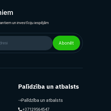
miem
lantiem un investīciju iespējām
Abonēt
Palīdzība un atbalsts
Palīdzība un atbalsts
+37129564547