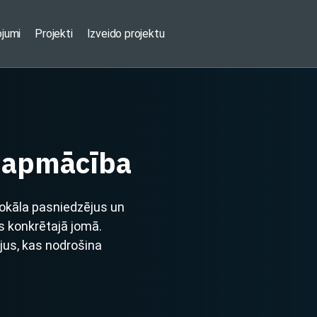
ojumi
Projekti
Izveido projektu
 apmācība
okāla pasniedzējus un
 konkrētajā jomā.
ējus, kas nodrošina