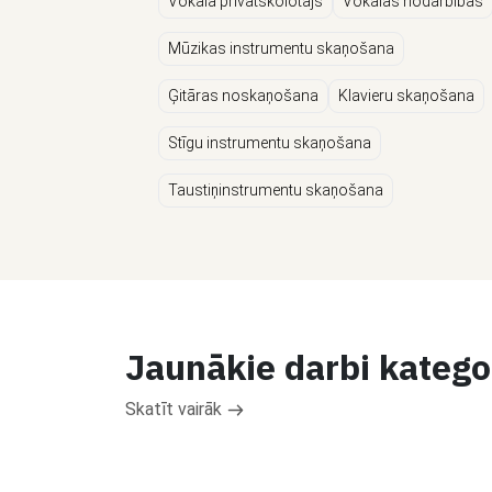
Vokāla privātskolotājs
Vokālās nodarbības
Mūzikas instrumentu skaņošana
Ģitāras noskaņošana
Klavieru skaņošana
Stīgu instrumentu skaņošana
Taustiņinstrumentu skaņošana
Jaunākie darbi katego
Skatīt vairāk