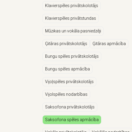
Klavierspēles privātskolotājs
Klavierspēles privātstundas
Mūzikas un vokāla pasniedzēji
Ģitāras privātskolotājs
Ģitāras apmācība
Bungu spēles privātskolotājs
Bungu spēles apmācība
Vijoļspēles privātskolotājs
Vijolspēles nodarbības
Saksofona privātskolotājs
Saksofona spēles apmācība