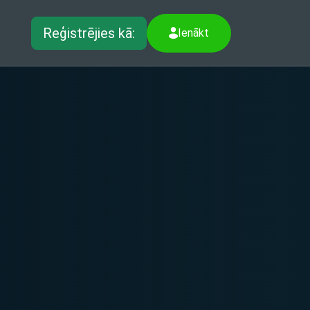
Reģistrējies kā:
Ienākt