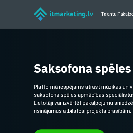
Talantu Pakalp
Saksofona spēles
Platformā iespējams atrast mūzikas un v
saksofona spēles apmācības speciālistus
Lietotāji var izvērtēt pakalpojumu sniedz
risinājumus atbilstoši projekta prasībām.