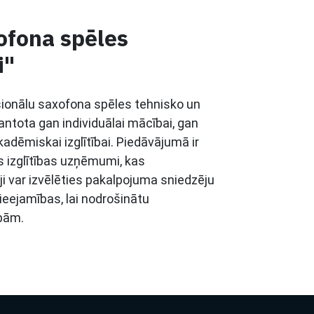
ofona spēles
i"
ionālu saxofona spēles tehnisko un
antota gan individuālai mācībai, gan
adēmiskai izglītībai. Piedāvājumā ir
as izglītības uzņēmumi, kas
i var izvēlēties pakalpojuma sniedzēju
pieejamības, lai nodrošinātu
bām.