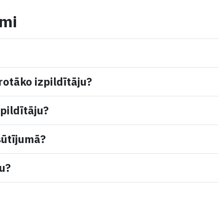
umi
rotāko izpildītāju?
pildītāju?
sūtījumā?
mu?