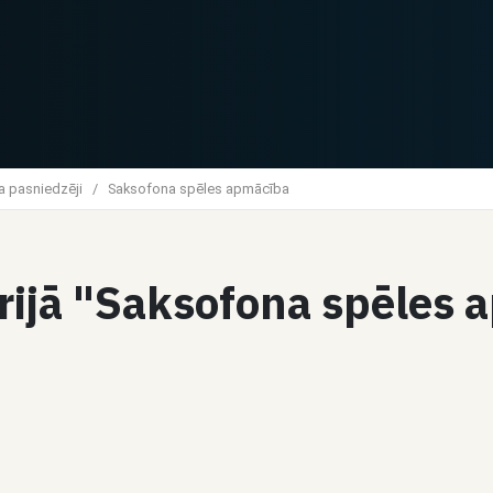
a pasniedzēji
/
Saksofona spēles apmācība
orijā "Saksofona spēles