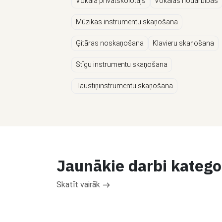
Vokāla privātskolotājs
Vokālās nodarbības
Mūzikas instrumentu skaņošana
Ģitāras noskaņošana
Klavieru skaņošana
Stīgu instrumentu skaņošana
Taustiņinstrumentu skaņošana
Jaunākie darbi katego
Skatīt vairāk