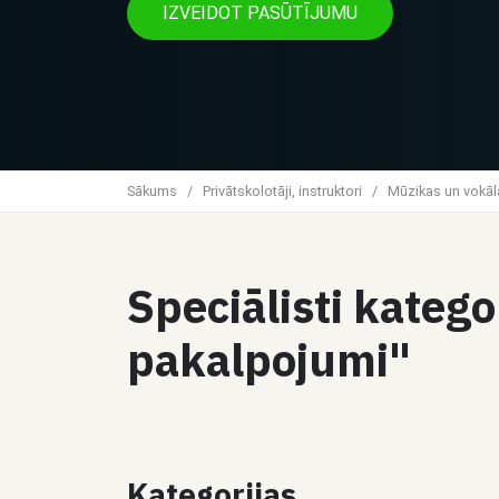
IZVEIDOT PASŪTĪJUMU
Sākums
/
Privātskolotāji, instruktori
/
Mūzikas un vokāl
Speciālisti katego
pakalpojumi"
Kategorijas