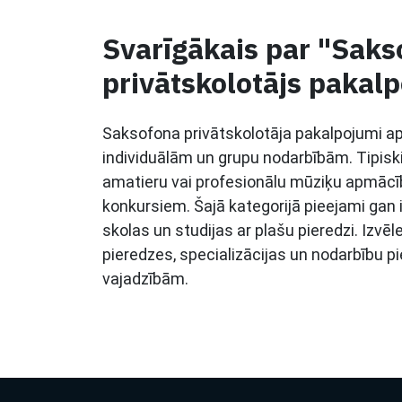
Svarīgākais par "Saks
privātskolotājs pakal
Saksofona privātskolotāja pakalpojumi a
individuālām un grupu nodarbībām. Tipiskie
amatieru vai profesionālu mūziķu apmāc
konkursiem. Šajā kategorijā pieejami gan 
skolas un studijas ar plašu pieredzi. Izv
pieredzes, specializācijas un nodarbību p
vajadzībām.