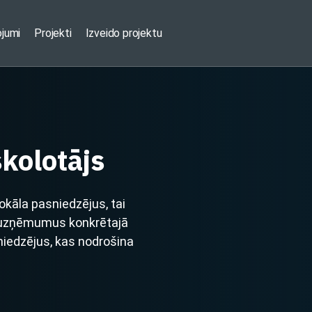
ojumi
Projekti
Izveido projektu
kolotājs
kāla pasniedzējus, tai
rī uzņēmumus konkrētajā
sniedzējus, kas nodrošina