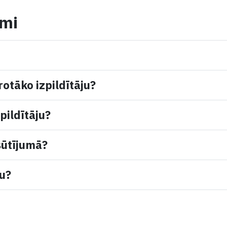
umi
rotāko izpildītāju?
pildītāju?
sūtījumā?
mu?