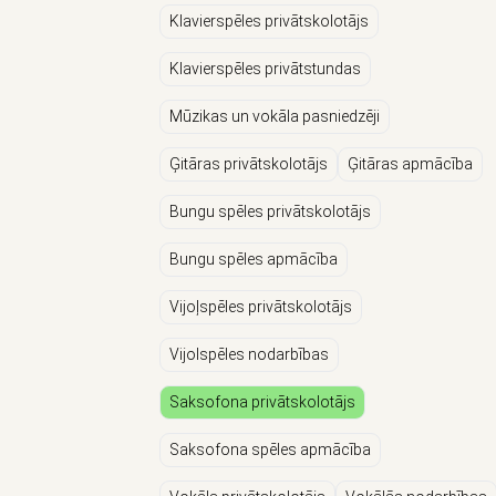
Klavierspēles privātskolotājs
Klavierspēles privātstundas
Mūzikas un vokāla pasniedzēji
Ģitāras privātskolotājs
Ģitāras apmācība
Bungu spēles privātskolotājs
Bungu spēles apmācība
Vijoļspēles privātskolotājs
Vijolspēles nodarbības
Saksofona privātskolotājs
Saksofona spēles apmācība