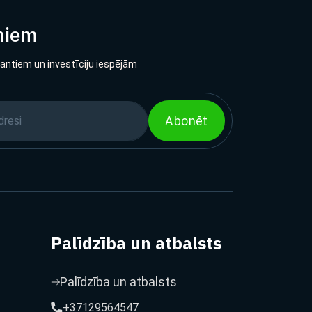
miem
lantiem un investīciju iespējām
Abonēt
Palīdzība un atbalsts
Palīdzība un atbalsts
+37129564547