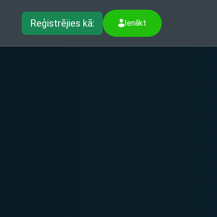
Reģistrējies kā:
Ienākt