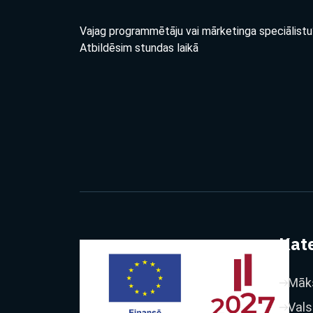
Vajag programmētāju vai mārketinga speciālistu
Atbildēsim stundas laikā
Kate
Māks
Vals