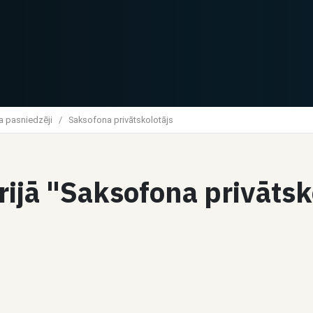
a pasniedzēji
/
Saksofona privātskolotājs
rijā "Saksofona privātsk