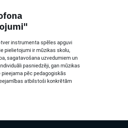
ofona
pojumi"
ptver instrumenta spēles apguvi
 pielietojumi ir mūzikas skolu,
ība, sagatavošana uzvedumiem un
individuāli pasniedzēji, gan mūzikas
ēle pieejama pēc pedagogiskās
ieejamības atbilstoši konkrētām