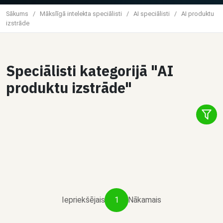
Sākums
/
Mākslīgā intelekta speciālisti
/
AI speciālisti
/
AI produktu
izstrāde
1
Speciālisti kategorijā "AI
Čats
produktu izstrāde"
Dalīties
Aleksandrs Elksniņš
Vibe AI Claude Code programmētājs
€40 / stundā
Iepriekšējais
1
Nākamais