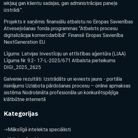
iekļauj gan klientu sadaļas, gan administrācijas paneļa
izstrādi.”.
Projekts ir saņēmis finansiālu atbalstu no Eiropas Savienības
Atveseļošanas fonda programmas “Atbalsts procesu
digitalizācijai komercdarbībā”. Finansē Eiropas Savienība
NextGeneration EU.
Līgums: Latvijas Investīciju un attīstības aģentūra (LIAA)
Līguma Nr. 9.2- 17-L-2025/671 Atbalsta pieteikums
DIGI_2025_2625
Galvenie rezultāti: Izstrādāts un ieviests jauns - portāla
risinājums Uzlabota pārdošanas procesu – online apmaksas
sistēma Nodrošināta profesionāla un konkurētspējīga
klātbūtne internetā
Kategorijas
Mākslīgā intelekta speciālisti