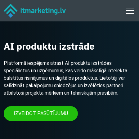
AI produktu izstrāde
Platformā iespējams atrast AI produktu izstrādes
speciālistus un uzņēmumus, kas veido mākslīgā intelekta
balstītus risinājumus un digitālos produktus. Lietotāji var
salīdzināt pakalpojumu sniedzējus un izvēlēties partneri
atbilstoši projekta mērķiem un tehniskajām prasībām.
IZVEIDOT PASŪTĪJUMU