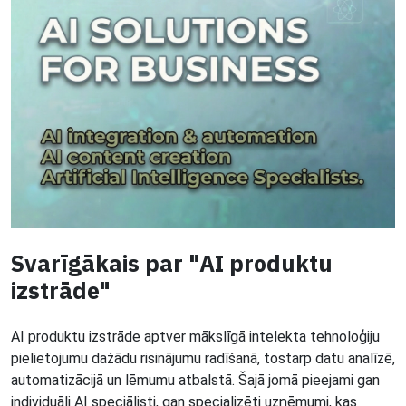
Svarīgākais par "AI produktu
izstrāde"
AI produktu izstrāde aptver mākslīgā intelekta tehnoloģiju
pielietojumu dažādu risinājumu radīšanā, tostarp datu analīzē,
automatizācijā un lēmumu atbalstā. Šajā jomā pieejami gan
individuāli AI speciālisti, gan specializēti uzņēmumi, kas