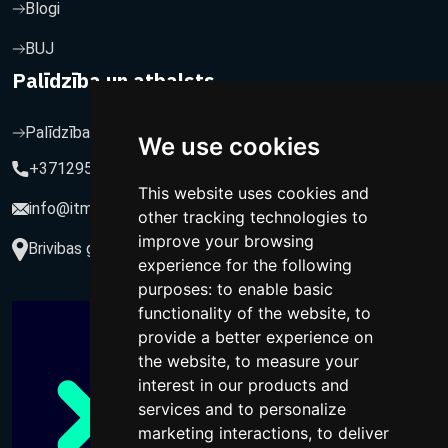
Blogi
BUJ
Palīdzība un atbalsts
Palīdzība un atbalsts
We use cookies
+37129564547
This website uses cookies and
info@itmarketing.lv
other tracking technologies to
improve your browsing
Brivibas gatve 234-77, LV-1039, Riga, Latvia
experience for the following
purposes:
to enable basic
functionality of the website
,
to
provide a better experience on
the website
,
to measure your
interest in our products and
services and to personalize
marketing interactions
,
to deliver