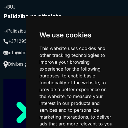
BUJ
Palīdzība un atbalsts
Palīdzība un atbalsts
We use cookies
+37129564547
This website uses cookies and
info@itmarketing.lv
other tracking technologies to
improve your browsing
Brivibas gatve 234-77, LV-1039, Riga, Latvia
experience for the following
purposes:
to enable basic
functionality of the website
,
to
provide a better experience on
the website
,
to measure your
interest in our products and
services and to personalize
marketing interactions
,
to deliver
ads that are more relevant to you
.