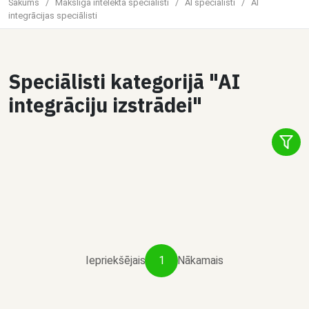
Sākums
/
Mākslīgā intelekta speciālisti
/
AI speciālisti
/
AI
integrācijas speciālisti
1
Speciālisti kategorijā "AI
Čats
integrāciju izstrādei"
Dalīties
Aleksandrs Elksniņš
Vibe AI Claude Code programmētājs
€40 / stundā
Iepriekšējais
1
Nākamais