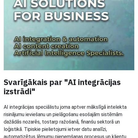
Svarīgākais par "AI integrācijas
izstrādi"
AI integrācijas speciālistu joma aptver mākslīgā intelekta
risinājumu ieviešanu un pielāgošanu esošajām sistēmām
dažādās nozarēs, tostarp ražošanā, finanšu sektorā un
loģistikā. Tipiskie pielietojumi ietver datu analīzi,
automatizētus lēmumu pieņemšanas procesus un klientu