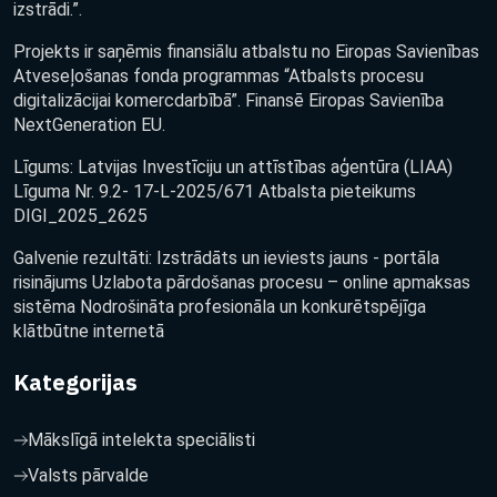
izstrādi.”.
Projekts ir saņēmis finansiālu atbalstu no Eiropas Savienības
Atveseļošanas fonda programmas “Atbalsts procesu
digitalizācijai komercdarbībā”. Finansē Eiropas Savienība
NextGeneration EU.
Līgums: Latvijas Investīciju un attīstības aģentūra (LIAA)
Līguma Nr. 9.2- 17-L-2025/671 Atbalsta pieteikums
DIGI_2025_2625
Galvenie rezultāti: Izstrādāts un ieviests jauns - portāla
risinājums Uzlabota pārdošanas procesu – online apmaksas
sistēma Nodrošināta profesionāla un konkurētspējīga
klātbūtne internetā
Kategorijas
Mākslīgā intelekta speciālisti
Valsts pārvalde