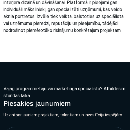
interjera dizainā un dāvināšanai. Platformā ir pieejami gan
individuāli mākslinieki, gan specializēti uzņēmumi, kas veido
akrila portretus. Izvēle tiek veikta, balstoties uz speciālista
vai uzņēmuma pieredzi, reputāciju un pieejamību, tādējādi
nodrošinot piemērotāko risinājumu konkrētajam projektam.
Vajag programmētāju vai mārketinga speciālistu? Atbildēsim
stundas laikā
Piesakies jaunumiem
Uzzini par jauniem projektiem, talantiem un investīciju iespējām