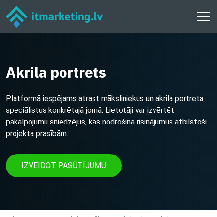
Akrila portrets
Platformā iespējams atrast māksliniekus un akrila portreta
speciālistus konkrētajā jomā. Lietotāji var izvērtēt
pakalpojumu sniedzējus, kas nodrošina risinājumus atbilstoši
projekta prasībām.
IZVEIDOT PASŪTĪJUMU