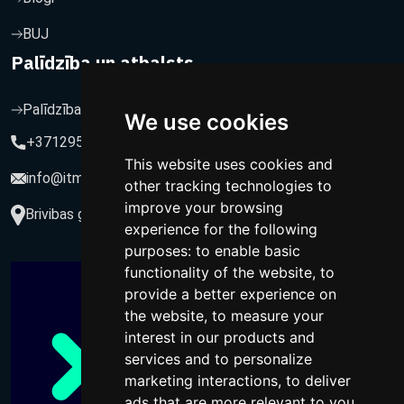
BUJ
Palīdzība un atbalsts
Palīdzība un atbalsts
We use cookies
+37129564547
This website uses cookies and
info@itmarketing.lv
other tracking technologies to
improve your browsing
Brivibas gatve 234-77, LV-1039, Riga, Latvia
experience for the following
purposes:
to enable basic
functionality of the website
,
to
provide a better experience on
the website
,
to measure your
interest in our products and
services and to personalize
marketing interactions
,
to deliver
ads that are more relevant to you
.