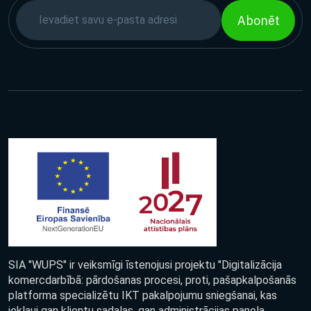
Abonēt
SIA "WUPS" ir veiksmīgi īstenojusi projektu "Digitalizācija
komercdarbībā: pārdošanas procesi, proti, pašapkalpošanās
platforma specializētu IKT pakalpojumu sniegšanai, kas
iekļauj gan klientu sadaļas, gan administrācijas paneļa