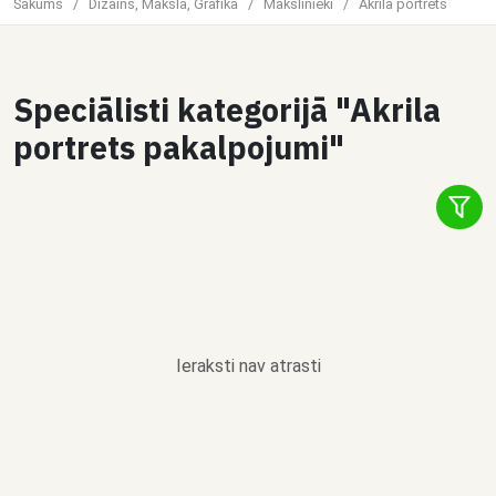
Sākums
/
Dizains, Māksla, Grafika
/
Mākslinieki
/
Akrila portrets
Speciālisti kategorijā "Akrila
portrets pakalpojumi"
Ieraksti nav atrasti