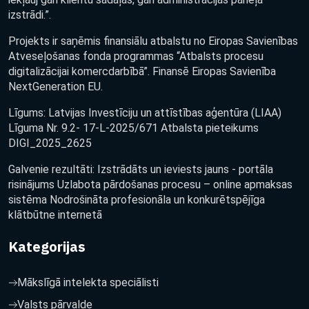
izstrādi.”.
Projekts ir saņēmis finansiālu atbalstu no Eiropas Savienības
Atveseļošanas fonda programmas “Atbalsts procesu
digitalizācijai komercdarbībā”. Finansē Eiropas Savienība
NextGeneration EU.
Līgums: Latvijas Investīciju un attīstības aģentūra (LIAA)
Līguma Nr. 9.2- 17-L-2025/671 Atbalsta pieteikums
DIGI_2025_2625
Galvenie rezultāti: Izstrādāts un ieviests jauns - portāla
risinājums Uzlabota pārdošanas procesu – online apmaksas
sistēma Nodrošināta profesionāla un konkurētspējīga
klātbūtne internetā
Kategorijas
Mākslīgā intelekta speciālisti
Valsts pārvalde