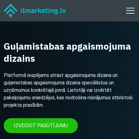
Guļamistabas apgaismojuma
dizains
Platformā iespējams atrast apgaismojuma dizaina un
guļamistabas apgaismojuma dizaina speciālistus un
uzņēmumus konkrētajā jomā. Lietotāji var izvērtēt
pakalpojumu sniedzējus, kas nodrošina risinājumus atbilstoši
projekta prasībām.
IZVEIDOT PASŪTĪJUMU