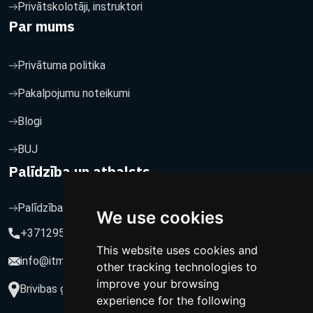
Privātskolotāji, instruktori
Par mums
Privātuma politika
Pakalpojumu noteikumi
Blogi
BUJ
Palīdzība un atbalsts
Palīdzība un atbalsts
We use cookies
+37129564547
This website uses cookies and
info@itmarketing.lv
other tracking technologies to
improve your browsing
Brivibas gatve 234-77, LV-1039, Riga, Latvia
experience for the following