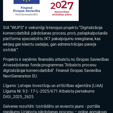
SIA "WUPS" ir veiksmīgi īstenojusi projektu "Digitalizācija
komercdarbībā: pārdošanas procesi, proti, pašapkalpošanās
platforma specializētu IKT pakalpojumu sniegšanai, kas
iekļauj gan klientu sadaļas, gan administrācijas paneļa
izstrādi.”.
Projekts ir saņēmis finansiālu atbalstu no Eiropas Savienības
Atveseļošanas fonda programmas “Atbalsts procesu
digitalizācijai komercdarbībā”. Finansē Eiropas Savienība
NextGeneration EU.
Līgums: Latvijas Investīciju un attīstības aģentūra (LIAA)
Līguma Nr. 9.2- 17-L-2025/671 Atbalsta pieteikums
DIGI_2025_2625
Galvenie rezultāti: Izstrādāts un ieviests jauns - portāla
risinājums Uzlabota pārdošanas procesu – online apmaksas