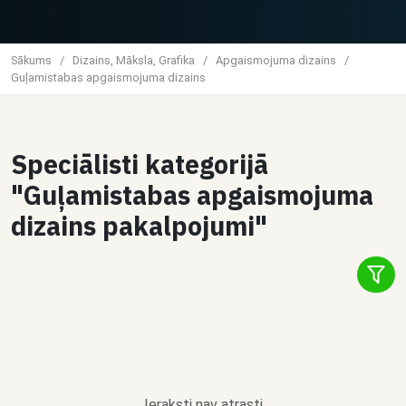
Sākums
/
Dizains, Māksla, Grafika
/
Apgaismojuma dizains
/
Guļamistabas apgaismojuma dizains
Speciālisti kategorijā
"Guļamistabas apgaismojuma
dizains pakalpojumi"
Ieraksti nav atrasti