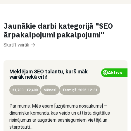
Jaunākie darbi kategorijā "SEO
ārpakalpojumi pakalpojumi"
Skatīt vairāk
Meklējam SEO talantu, kurš māk
Aktīvs
vairāk nekā citi!
€1,700 - €2,400
Mēnesī
Termiņš: 2025-12-31
Par mums: Mēs esam [uzņēmuma nosaukums] –
dinamiska komanda, kas veido un attīsta digitālus
risinājumus ar augstiem sasniegumiem vietējā un
starptauti...