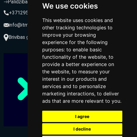
Palīdzība un atbalsts
We use cookies
+37129564547
This website uses cookies and
info@itmarketing.lv
other tracking technologies to
improve your browsing
Brivibas gatve 234-77, LV-1039, Riga, Latvia
experience for the following
purposes:
to enable basic
functionality of the website
,
to
provide a better experience on
the website
,
to measure your
interest in our products and
services and to personalize
marketing interactions
,
to deliver
ads that are more relevant to you
.
I agree
I decline