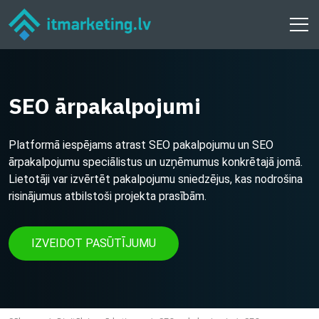
SEO ārpakalpojumi
Platformā iespējams atrast SEO pakalpojumu un SEO
ārpakalpojumu speciālistus un uzņēmumus konkrētajā jomā.
Lietotāji var izvērtēt pakalpojumu sniedzējus, kas nodrošina
risinājumus atbilstoši projekta prasībām.
IZVEIDOT PASŪTĪJUMU