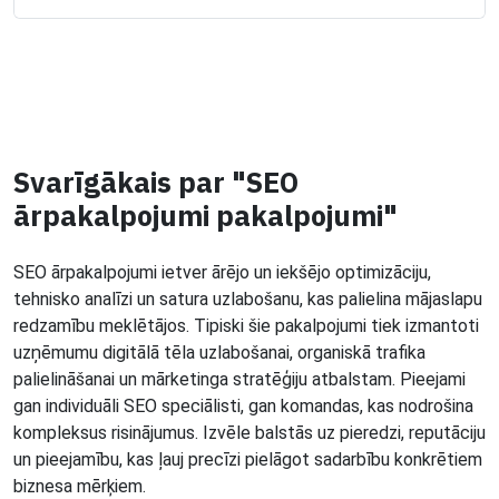
Svarīgākais par "SEO
ārpakalpojumi pakalpojumi"
SEO ārpakalpojumi ietver ārējo un iekšējo optimizāciju,
tehnisko analīzi un satura uzlabošanu, kas palielina mājaslapu
redzamību meklētājos. Tipiski šie pakalpojumi tiek izmantoti
uzņēmumu digitālā tēla uzlabošanai, organiskā trafika
palielināšanai un mārketinga stratēģiju atbalstam. Pieejami
gan individuāli SEO speciālisti, gan komandas, kas nodrošina
kompleksus risinājumus. Izvēle balstās uz pieredzi, reputāciju
un pieejamību, kas ļauj precīzi pielāgot sadarbību konkrētiem
biznesa mērķiem.