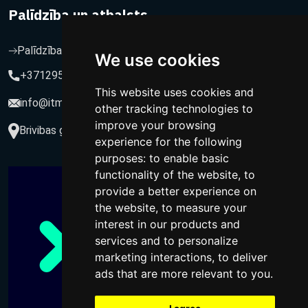
Palīdzība un atbalsts
Palīdzība un atbalsts
We use cookies
+37129564547
This website uses cookies and
info@itmarketing.lv
other tracking technologies to
improve your browsing
Brivibas gatve 234-77, LV-1039, Riga, Latvia
experience for the following
purposes:
to enable basic
functionality of the website
,
to
provide a better experience on
the website
,
to measure your
interest in our products and
services and to personalize
marketing interactions
,
to deliver
ads that are more relevant to you
.