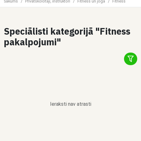
Sākums
/
Privātskolotāji, instruktori
/
Fitness un joga
/
Fitness
Speciālisti kategorijā "Fitness
pakalpojumi"
Ieraksti nav atrasti