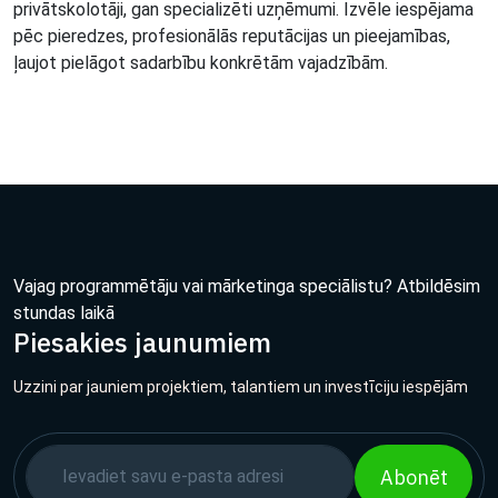
privātskolotāji, gan specializēti uzņēmumi. Izvēle iespējama
pēc pieredzes, profesionālās reputācijas un pieejamības,
ļaujot pielāgot sadarbību konkrētām vajadzībām.
Vajag programmētāju vai mārketinga speciālistu? Atbildēsim
stundas laikā
Piesakies jaunumiem
Uzzini par jauniem projektiem, talantiem un investīciju iespējām
Abonēt