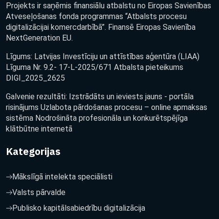
Projekts ir saņēmis finansiālu atbalstu no Eiropas Savienības
Atveseļošanas fonda programmas “Atbalsts procesu
digitalizācijai komercdarbībā”. Finansē Eiropas Savienība
NextGeneration EU.
Līgums: Latvijas Investīciju un attīstības aģentūra (LIAA)
Līguma Nr. 9.2- 17-L-2025/671 Atbalsta pieteikums
DIGI_2025_2625
Galvenie rezultāti: Izstrādāts un ieviests jauns - portāla
risinājums Uzlabota pārdošanas procesu – online apmaksas
sistēma Nodrošināta profesionāla un konkurētspējīga
klātbūtne internetā
Kategorijas
Mākslīgā intelekta speciālisti
Valsts pārvalde
Publisko kapitālsabiedrību digitalizācija