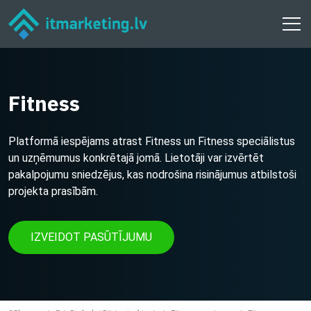
Fitness
Platformā iespējams atrast Fitness un Fitness speciālistus
un uzņēmumus konkrētajā jomā. Lietotāji var izvērtēt
pakalpojumu sniedzējus, kas nodrošina risinājumus atbilstoši
projekta prasībām.
IZVEIDOT PASŪTĪJUMU