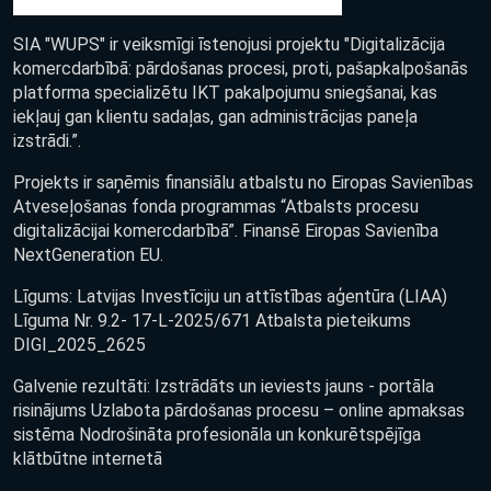
SIA "WUPS" ir veiksmīgi īstenojusi projektu "Digitalizācija
komercdarbībā: pārdošanas procesi, proti, pašapkalpošanās
platforma specializētu IKT pakalpojumu sniegšanai, kas
iekļauj gan klientu sadaļas, gan administrācijas paneļa
izstrādi.”.
Projekts ir saņēmis finansiālu atbalstu no Eiropas Savienības
Atveseļošanas fonda programmas “Atbalsts procesu
digitalizācijai komercdarbībā”. Finansē Eiropas Savienība
NextGeneration EU.
Līgums: Latvijas Investīciju un attīstības aģentūra (LIAA)
Līguma Nr. 9.2- 17-L-2025/671 Atbalsta pieteikums
DIGI_2025_2625
Galvenie rezultāti: Izstrādāts un ieviests jauns - portāla
risinājums Uzlabota pārdošanas procesu – online apmaksas
sistēma Nodrošināta profesionāla un konkurētspējīga
klātbūtne internetā