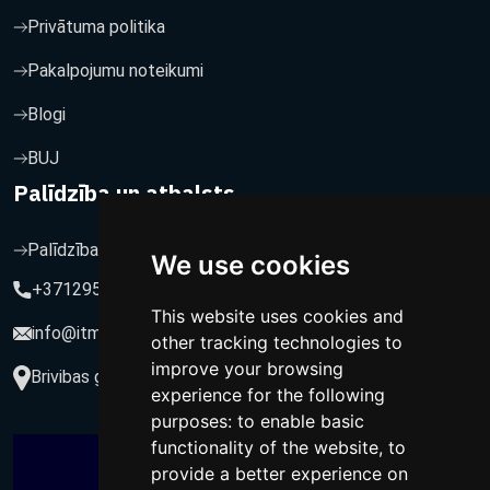
Privātuma politika
Pakalpojumu noteikumi
Blogi
BUJ
Palīdzība un atbalsts
Palīdzība un atbalsts
We use cookies
+37129564547
This website uses cookies and
info@itmarketing.lv
other tracking technologies to
improve your browsing
Brivibas gatve 234-77, LV-1039, Riga, Latvia
experience for the following
purposes:
to enable basic
functionality of the website
,
to
provide a better experience on