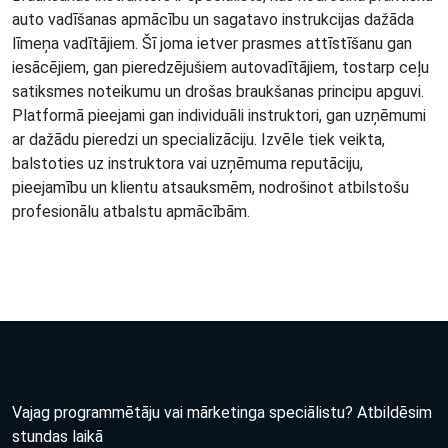
auto vadīšanas apmācību un sagatavo instrukcijas dažāda
līmeņa vadītājiem. Šī joma ietver prasmes attīstīšanu gan
iesācējiem, gan pieredzējušiem autovadītājiem, tostarp ceļu
satiksmes noteikumu un drošas braukšanas principu apguvi.
Platformā pieejami gan individuāli instruktori, gan uzņēmumi
ar dažādu pieredzi un specializāciju. Izvēle tiek veikta,
balstoties uz instruktora vai uzņēmuma reputāciju,
pieejamību un klientu atsauksmēm, nodrošinot atbilstošu
profesionālu atbalstu apmācībām.
Vajag programmētāju vai mārketinga speciālistu? Atbildēsim
stundas laikā