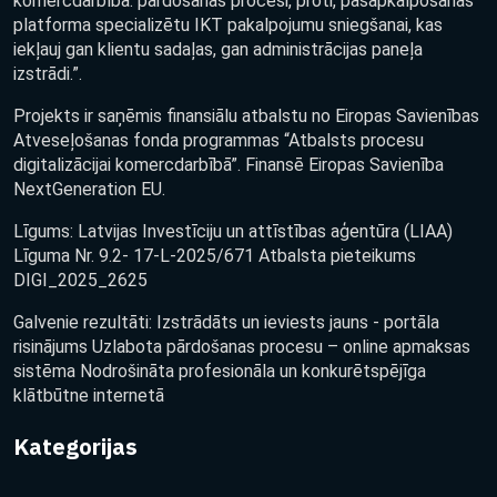
komercdarbībā: pārdošanas procesi, proti, pašapkalpošanās
platforma specializētu IKT pakalpojumu sniegšanai, kas
iekļauj gan klientu sadaļas, gan administrācijas paneļa
izstrādi.”.
Projekts ir saņēmis finansiālu atbalstu no Eiropas Savienības
Atveseļošanas fonda programmas “Atbalsts procesu
digitalizācijai komercdarbībā”. Finansē Eiropas Savienība
NextGeneration EU.
Līgums: Latvijas Investīciju un attīstības aģentūra (LIAA)
Līguma Nr. 9.2- 17-L-2025/671 Atbalsta pieteikums
DIGI_2025_2625
Galvenie rezultāti: Izstrādāts un ieviests jauns - portāla
risinājums Uzlabota pārdošanas procesu – online apmaksas
sistēma Nodrošināta profesionāla un konkurētspējīga
klātbūtne internetā
Kategorijas