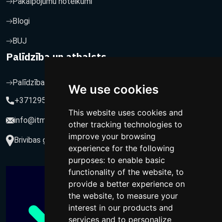
Pakalpojumu noteikumi
Blogi
BUJ
Palīdzība un atbalsts
Palīdzība un atbalsts
We use cookies
+37129564547
This website uses cookies and
info@itmarketing.lv
other tracking technologies to
improve your browsing
Brivibas gatve 234-77, LV-1039, Riga, Latvia
experience for the following
purposes:
to enable basic
functionality of the website
,
to
provide a better experience on
the website
,
to measure your
interest in our products and
services and to personalize