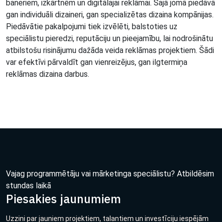
baneriem, izkārtnēm un digitālajai reklāmai. Šajā jomā piedāvā
gan individuāli dizaineri, gan specializētas dizaina kompānijas.
Piedāvātie pakalpojumi tiek izvēlēti, balstoties uz
speciālistu pieredzi, reputāciju un pieejamību, lai nodrošinātu
atbilstošu risinājumu dažāda veida reklāmas projektiem. Šādi
var efektīvi pārvaldīt gan vienreizējus, gan ilgtermiņa
reklāmas dizaina darbus.
Vajag programmētāju vai mārketinga speciālistu? Atbildēsim
stundas laikā
Piesakies jaunumiem
Uzzini par jauniem projektiem, talantiem un investīciju iespējām