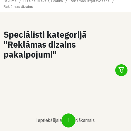
Sākums
/
Dizains, Māksla, Grafika
/
Reklāmas izgatavošana
/
Reklāmas dizains
Speciālisti kategorijā
2
"Reklāmas dizains
Čats
pakalpojumi"
Dalīties
Aleksandrs Elksniņš
Nano Banana — AI attēlu radīšana &
rediģēšana
€20 / pakalpojumu
Iepriekšējais
1
Nākamais