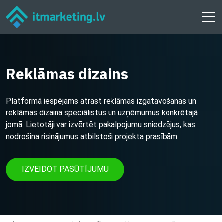
Reklāmas dizains
Platformā iespējams atrast reklāmas izgatavošanas un
reklāmas dizaina speciālistus un uzņēmumus konkrētajā
jomā. Lietotāji var izvērtēt pakalpojumu sniedzējus, kas
nodrošina risinājumus atbilstoši projekta prasībām.
IZVEIDOT PASŪTĪJUMU