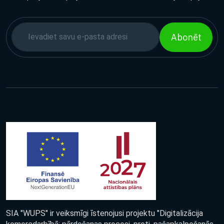
Abonēt
SIA "WUPS" ir veiksmīgi īstenojusi projektu "Digitalizācija