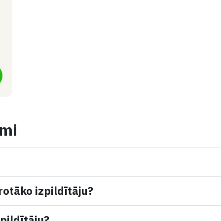
umi
rotāko izpildītāju?
pildītāju?