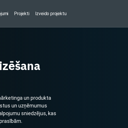
ojumi
Projekti
Izveido projektu
izēšana
mārketinga un produkta
ālistus un uzņēmumus
kalpojumu sniedzējus, kas
 prasībām.