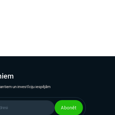
miem
lantiem un investīciju iespējām
Abonēt