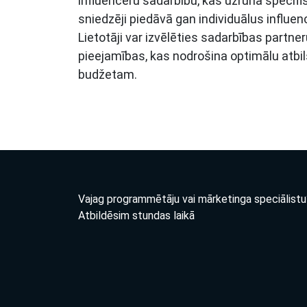
influenceru sadarbību, kas uzrunā specifi
sniedzēji piedāvā gan individuālus influe
Lietotāji var izvēlēties sadarbības partne
pieejamības, kas nodrošina optimālu atbi
budžetam.
Vajag programmētāju vai mārketinga speciālistu
Atbildēsim stundas laikā