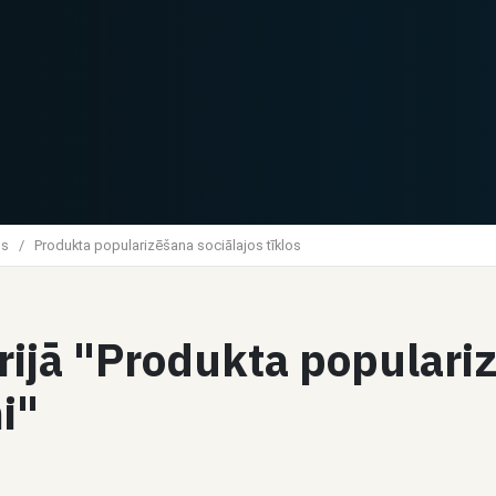
gs
/
Produkta popularizēšana sociālajos tīklos
orijā "Produkta populari
i"