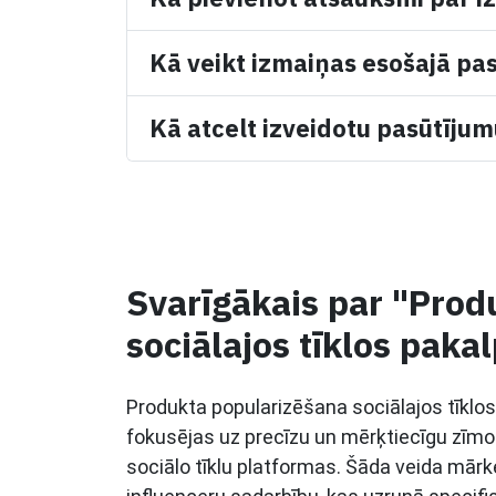
Kā veikt izmaiņas esošajā pa
Kā atcelt izveidotu pasūtīju
Svarīgākais par "Prod
sociālajos tīklos paka
Produkta popularizēšana sociālajos tīklos 
fokusējas uz precīzu un mērķtiecīgu zīmo
sociālo tīklu platformas. Šāda veida mārk