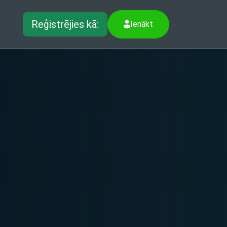
Reģistrējies kā:
Ienākt