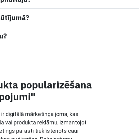
sūtījumā?
mu?
ukta popularizēšana
lpojumi"
ir digitālā mārketinga joma, kas
la vai produkta reklāmu, izmantojot
etings parasti tiek īstenots caur