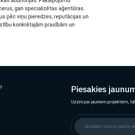
skas auditorijas. Pakalpojumu
ncerus, gan specializētas aģentūras.
rus pēc viņu pieredzes, reputācijas un
lstību konkrētajām prasībām un
Piesakies jaunu
?
Uzzini par jauniem projektiem, ta