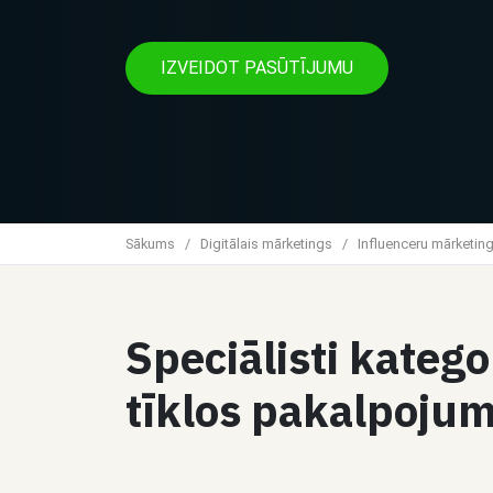
IZVEIDOT PASŪTĪJUMU
Sākums
/
Digitālais mārketings
/
Influenceru mārketin
Speciālisti kateg
tīklos pakalpojum