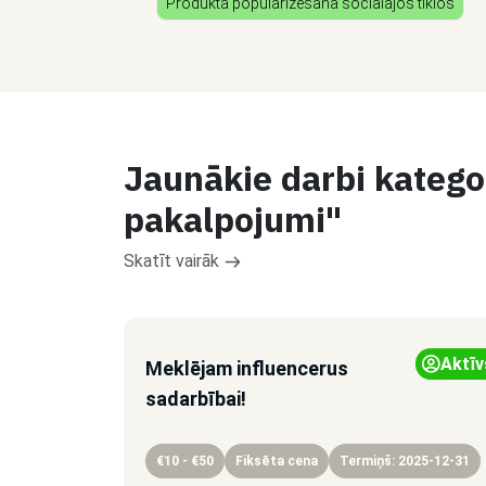
Produkta popularizēšana sociālajos tīklos
Jaunākie darbi kategor
pakalpojumi"
Skatīt vairāk
Aktīv
Meklējam influencerus
sadarbībai!
€10 - €50
Fiksēta cena
Termiņš: 2025-12-31