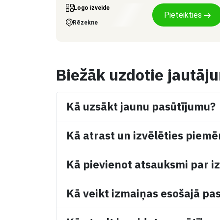
Logo izveide
Pieteikties
Rēzekne
Biežāk uzdotie jautāj
Kā uzsākt jaunu pasūtījumu?
Kā atrast un izvēlēties piemē
Kā pievienot atsauksmi par iz
Kā veikt izmaiņas esošajā pa