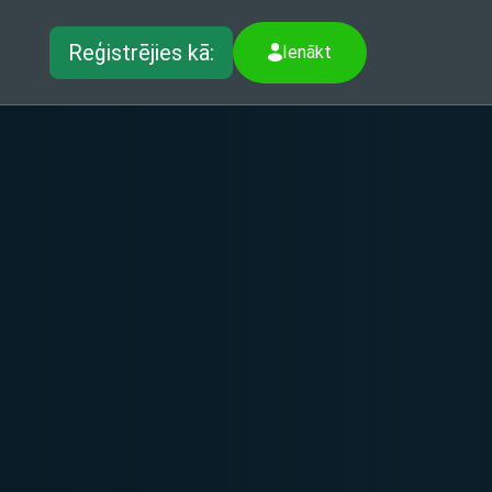
Reģistrējies kā:
Ienākt