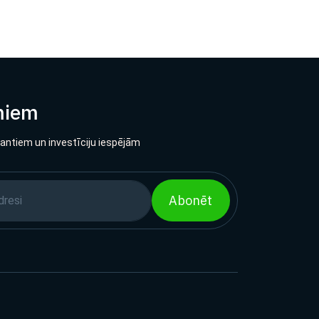
miem
lantiem un investīciju iespējām
Abonēt