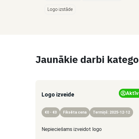
Logo izstāde
Jaunākie darbi kategor
Aktīv
Logo izveide
€0 - €0
Fiksēta cena
Termiņš: 2025-12-12
Nepieciešams izveidot logo