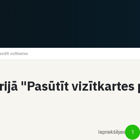
asūtīt vizītkartes
1
Čats
rijā "Pasūtīt vizītkarte
Dalīties
Pavels Petrovs
Dizaineris
Logo izveide -
Profesionāla un unikā
uzņēmumiem
logo izstrāde jūsu
biznesam
€150 / pakalpojumu
€170 / pakalpojumu
Iepriekšējais
1