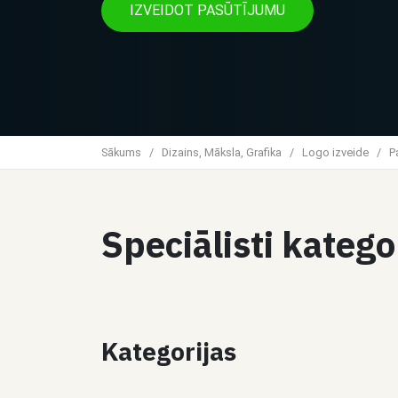
IZVEIDOT PASŪTĪJUMU
Sākums
/
Dizains, Māksla, Grafika
/
Logo izveide
/
P
Speciālisti katego
Kategorijas