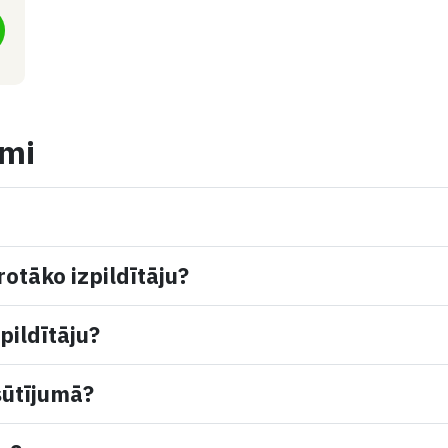
umi
rotāko izpildītāju?
pildītāju?
sūtījumā?