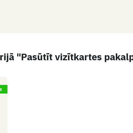
ijā "Pasūtīt vizītkartes pakal
s