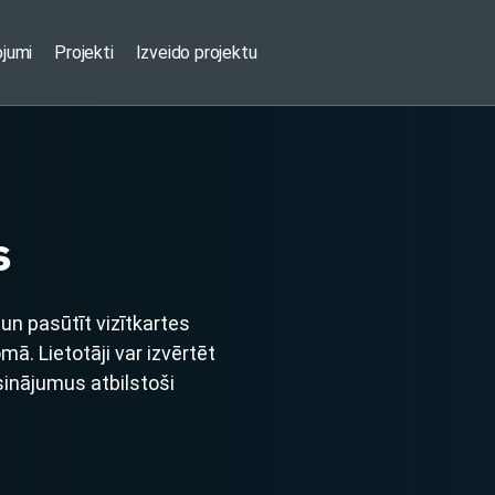
ojumi
Projekti
Izveido projektu
s
un pasūtīt vizītkartes
. Lietotāji var izvērtēt
sinājumus atbilstoši