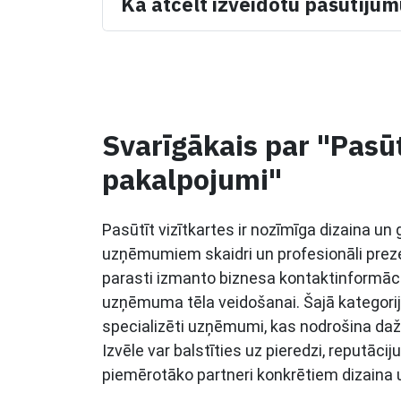
Kā atcelt izveidotu pasūtīju
Svarīgākais par "Pasūt
pakalpojumi"
Pasūtīt vizītkartes ir nozīmīga dizaina un
uzņēmumiem skaidri un profesionāli prezen
parasti izmanto biznesa kontaktinformāci
uzņēmuma tēla veidošanai. Šajā kategorijā 
specializēti uzņēmumi, kas nodrošina daž
Izvēle var balstīties uz pieredzi, reputācij
piemērotāko partneri konkrētiem dizaina 