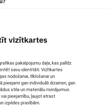
mu?
īt vizītkartes
 grafikas pakalpojumu daļa, kas palīdz
tēt savu identitāti. Vizītkartes
jas nodošanai, tīklošanai un
pieejami gan individuāli dizaineri, gan
ādus stila un materiālu risinājumus.
u vai pieejamību, ļaujot atrast
un izpildes prasībām.