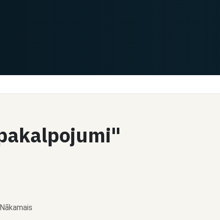
1
Čats
s pakalpojumi"
Dalīties
la
Nākamais