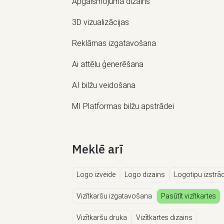
Apgaismojuma dizains
3D vizualizācijas
Reklāmas izgatavošana
Ai attēlu ģenerēšana
AI bilžu veidošana
MI Platformas bilžu apstrādei
Meklē arī
Logo izveide
Logo dizains
Logotipu izstrā
Vizītkaršu izgatavošana
Pasūtīt vizītkartes
Vizītkaršu druka
Vizītkartes dizains