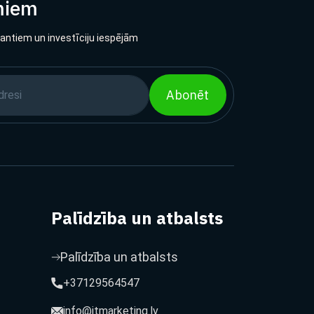
miem
lantiem un investīciju iespējām
Abonēt
Palīdzība un atbalsts
Palīdzība un atbalsts
+37129564547
info@itmarketing.lv