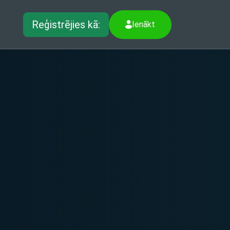
Reģistrējies kā:
Ienākt