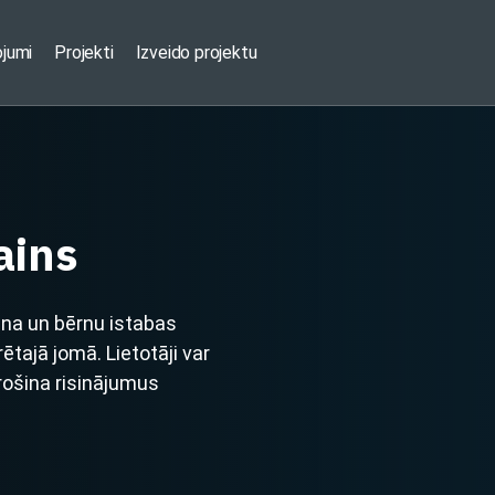
ojumi
Projekti
Izveido projektu
ains
ina un bērnu istabas
tajā jomā. Lietotāji var
rošina risinājumus