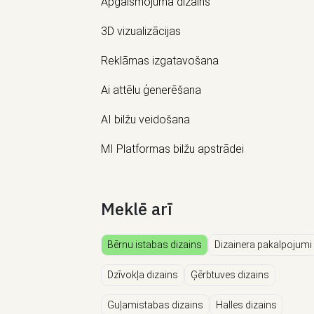
Apgaismojuma dizains
3D vizualizācijas
Reklāmas izgatavošana
Ai attēlu ģenerēšana
AI bilžu veidošana
MI Platformas bilžu apstrādei
Meklē arī
Bērnu istabas dizains
Dizainera pakalpojumi
Dzīvokļa dizains
Ģērbtuves dizains
Guļamistabas dizains
Halles dizains