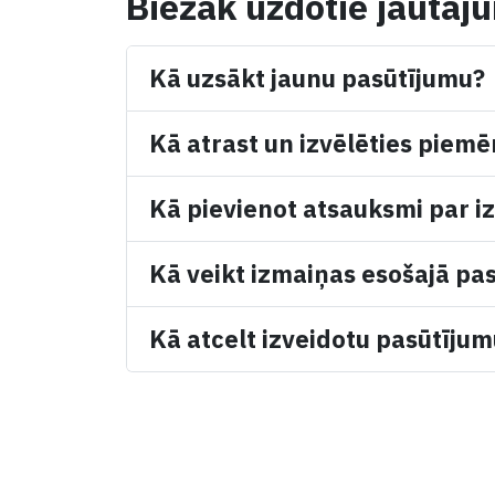
Biežāk uzdotie jautāj
Kā uzsākt jaunu pasūtījumu?
Kā atrast un izvēlēties piemē
Kā pievienot atsauksmi par iz
Kā veikt izmaiņas esošajā pa
Kā atcelt izveidotu pasūtīju