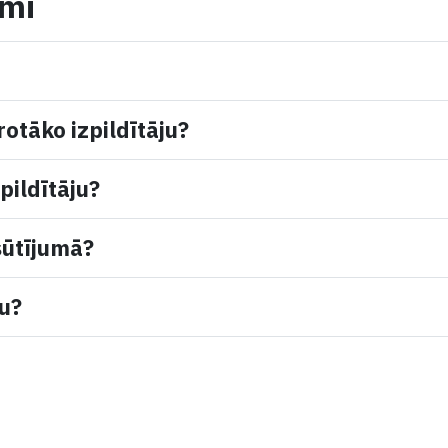
umi
rotāko izpildītāju?
pildītāju?
sūtījumā?
mu?