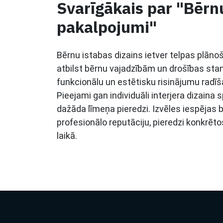
Svarīgākais par "Bērnu
pakalpojumi"
Bērnu istabas dizains ietver telpas plānoš
atbilst bērnu vajadzībām un drošības sta
funkcionālu un estētisku risinājumu radī
Pieejami gan individuāli interjera dizaina 
dažāda līmeņa pieredzi. Izvēles iespējas
profesionālo reputāciju, pieredzi konkrēt
laikā.