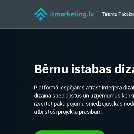
Talantu Pakalp
Bērnu istabas diz
Platformā iespējams atrast interjera diza
dizaina speciālistus un uzņēmumus konkrē
izvērtēt pakalpojumu sniedzējus, kas nod
atbilstoši projekta prasībām.