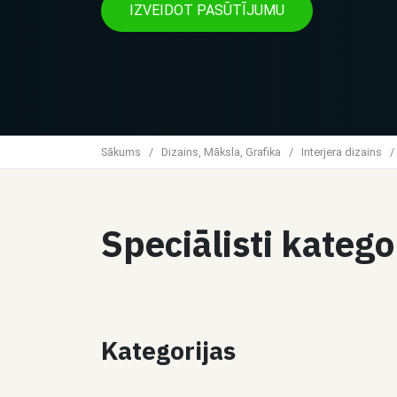
IZVEIDOT PASŪTĪJUMU
Sākums
/
Dizains, Māksla, Grafika
/
Interjera dizains
/
Speciālisti kateg
Kategorijas