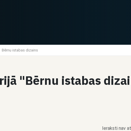
Bērnu istabas dizains
orijā "Bērnu istabas diz
Ieraksti nav at