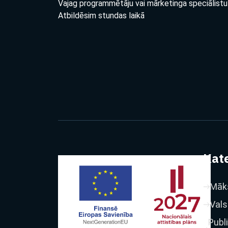
Vajag programmētāju vai mārketinga speciālistu
Atbildēsim stundas laikā
Kate
Māks
Vals
Publ