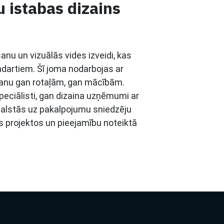
 istabas dizains
anu un vizuālās vides izveidi, kas
ndartiem. Šī joma nodarbojas ar
šanu gan rotaļām, gan mācībām.
speciālisti, gan dizaina uzņēmumi ar
 balstās uz pakalpojumu sniedzēju
os projektos un pieejamību noteiktā